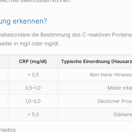
fwechsel beeinflussen können.
ndung erkennen?
, insbesondere die Bestimmung des C-reaktiven Protein
eder in mg/l oder mg/dl.
CRP (mg/dl)
Typische Einordnung (Hausarz
< 0,5
Kein klarer Hinwei
0,5–1,0
Milder Inf
1,0–5,0
Deutlicher Proz
> 5,0
Stärkere
niedrig.