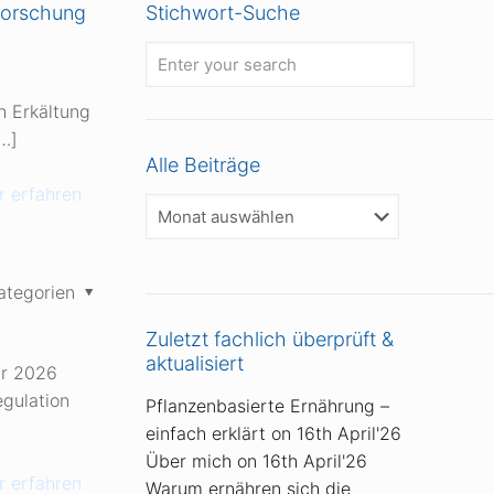
Forschung
Stichwort-Suche
ch Erkältung
…]
Alle Beiträge
 erfahren
Alle
Beiträge
ategorien
Zuletzt fachlich überprüft &
aktualisiert
ar 2026
egulation
Pflanzenbasierte Ernährung –
einfach erklärt
on 16th April'26
Über mich
on 16th April'26
 erfahren
Warum ernähren sich die