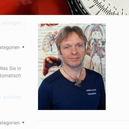
e anzeigen
ategorien
Was Sie in
utomatisch
 erfahren
ategorien