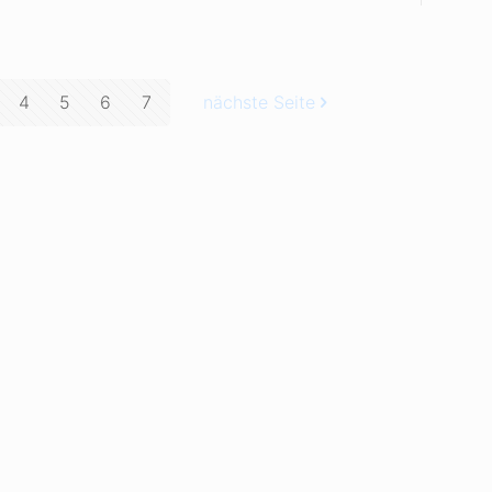
4
5
6
7
nächste Seite