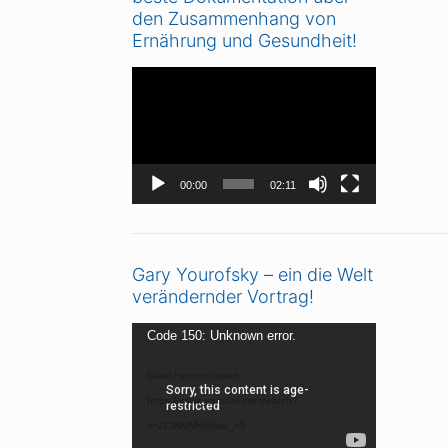
den Zusammenhang von
Ernährung und Gesundheit!
Video-
Player
00:00
02:11
Gary Yourofsky – ein die Welt
verändernder Vortrag!
Video-
Code 150: Unknown error.
Player
Datei herunterladen:
https://www.youtube.com/watch?
v=ZCMAIMnI8iw&_=5