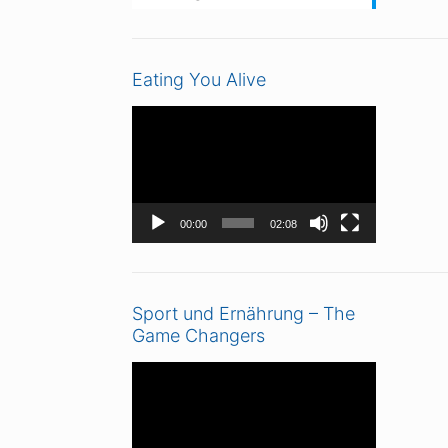
Eating You Alive
Video-
Player
00:00
02:08
Sport und Ernährung – The
Game Changers
Video-
Player