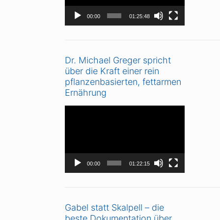
00:00
01:25:48
Dr. Michael Greger spricht
über die Kraft einer rein
pflanzenbasierten, fettarmen
Ernährung
Video-
Player
00:00
01:22:15
Gabel statt Skalpell – die
beste Dokumentation über