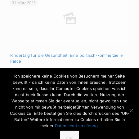
31. März 2025
Rindertalg für die Gesundheit: Eine politisch-kommerzielle
Farce
Ich speichere keine Cookies von Besuchern meiner Seite
Mehr erfahren
bewußt - da ich keine Daten von Ihnen brauche. Trotzdem
kann es sein, dass Ihr Computer Cookies speicher, was ich
nicht beeinflussen kann. Durch die weitere Nutzung der
Webseite stimmen Sie der eventuellen, nicht gewollten und
nicht von mir bewußt herbeigeführten Verwendung von
Cookies zu. Bitte bestätigen Sie dies durch drücken des "OK-
Impressum
Datenschutzerklärung
Button" Weitere Informationen zu Cookies erhalten Sie in
©Copyright - Heilpraktiker Steffen Jurisch - All Rights
meiner
Datenschutzerklärung.
reserved
OK