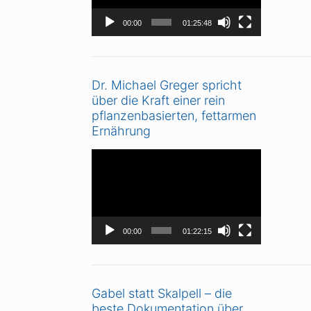
00:00
01:25:48
Dr. Michael Greger spricht
über die Kraft einer rein
pflanzenbasierten, fettarmen
Ernährung
Video-
Player
00:00
01:22:15
Gabel statt Skalpell – die
beste Dokumentation über