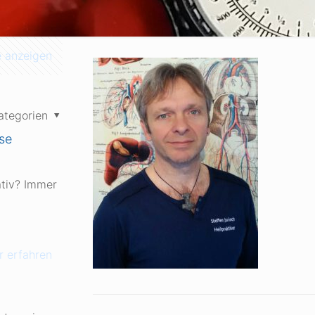
e anzeigen
ategorien
se
ativ? Immer
 erfahren