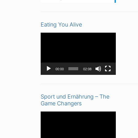
Eating You Alive
Video-
Player
00:00
02:08
Sport und Ernährung – The
Game Changers
Video-
Player