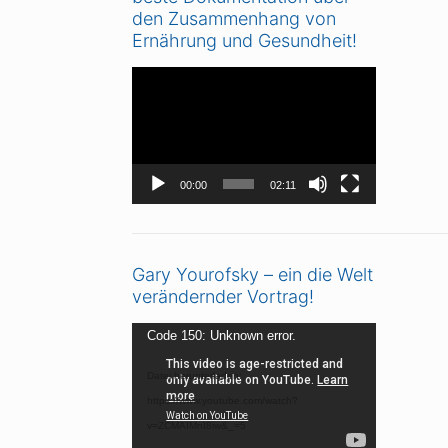
den Zusammenhang von
Ernährung und Gesundheit!
Video-
Player
00:00
02:11
Gary Yourofsky – ein die Welt
verändernder Vortrag!
Video-
Code 150: Unknown error.
Player
Datei herunterladen:
https://www.youtube.com/watch?
v=ZCMAIMnI8iw&_=5