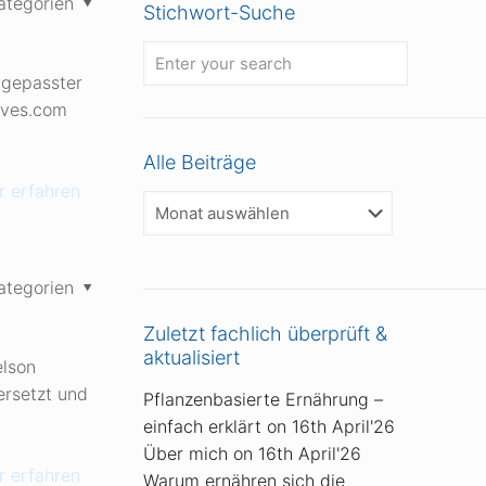
ategorien
Stichwort-Suche
ngepasster
knives.com
Alle Beiträge
 erfahren
Alle
Beiträge
ategorien
Zuletzt fachlich überprüft &
aktualisiert
elson
ersetzt und
Pflanzenbasierte Ernährung –
einfach erklärt
on 16th April'26
Über mich
on 16th April'26
 erfahren
Warum ernähren sich die