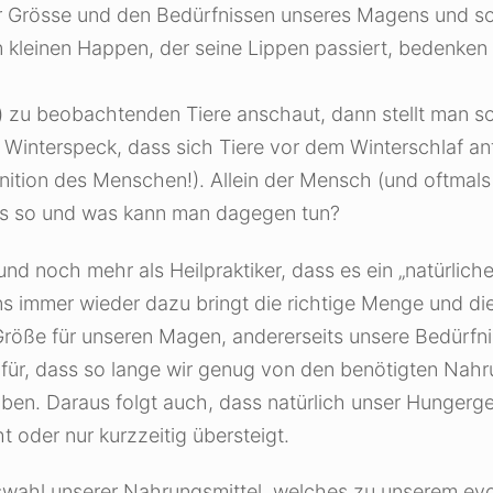
zur Grösse und den Bedürfnissen unseres Magens und s
kleinen Happen, der seine Lippen passiert, bedenken
 zu beobachtenden Tiere anschaut, dann stellt man sofo
 Winterspeck, dass sich Tiere vor dem Winterschlaf anf
ition des Menschen!). Allein der Mensch (und oftmals 
s so und was kann man dagegen tun?
d noch mehr als Heilpraktiker, dass es ein „natürliche
s immer wieder dazu bringt die richtige Menge und die
 Größe für unseren Magen, andererseits unsere Bedürfn
afür, dass so lange wir genug von den benötigten Nah
en. Daraus folgt auch, dass natürlich unser Hungergef
 oder nur kurzzeitig übersteigt.
swahl unserer Nahrungsmittel, welches zu unserem ev