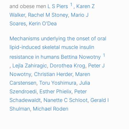
1
and obese men
L S Piers
,
Karen Z
Walker
,
Rachel M Stoney
,
Mario J
Soares
,
Kerin O'Dea
Mechanisms underlying the onset of oral
lipid-induced skeletal muscle insulin
1
resistance in humans
Bettina Nowotny
,
Lejla Zahiragic
,
Dorothea Krog
,
Peter J
Nowotny
,
Christian Herder
,
Maren
Carstensen
,
Toru Yoshimura
,
Julia
Szendroedi
,
Esther Phielix
,
Peter
Schadewaldt
,
Nanette C Schloot
,
Gerald I
Shulman
,
Michael Roden