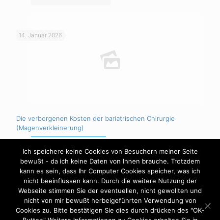
14. Januar 2026
Die verborgenen Kosten der bariatrischen Chirurgie
(Magenverkleinerung)
Ich speichere keine Cookies von Besuchern meiner Seite
Mehr erfahren
bewußt - da ich keine Daten von Ihnen brauche. Trotzdem
kann es sein, dass Ihr Computer Cookies speicher, was ich
nicht beeinflussen kann. Durch die weitere Nutzung der
Webseite stimmen Sie der eventuellen, nicht gewollten und
nicht von mir bewußt herbeigeführten Verwendung von
Cookies zu. Bitte bestätigen Sie dies durch drücken des "OK-
Impressum
Datenschutzerklärung