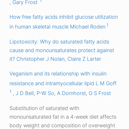
1
,
Gary Frost
How free fatty acids inhibit glucose utilization
1
in human skeletal muscle
Michael Roden
Lipotoxicity: Why do saturated fatty acids
cause and monounsaturates protect against
it?
Christopher J Nolan
,
Claire Z Larter
Veganism and its relationship with insulin
resistance and intramyocellular lipid
L M Goff
1
,
J D Bell
,
P-W So
,
A Dornhorst
,
G S Frost
Substitution of saturated with
monounsaturated fat in a 4-week diet affects
body weight and composition of overweight