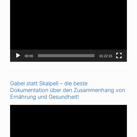
Player
00:00
01:22:15
Gabel statt Skalpell – die beste
Dokumentation über den Zusammenhang von
Ernährung und Gesundheit!
Video-
Player