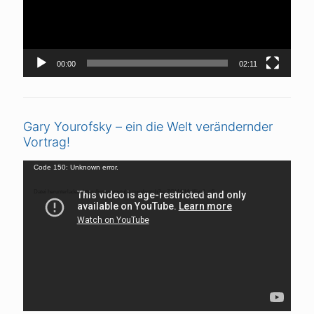
00:00
02:11
Gary Yourofsky – ein die Welt verändernder
Vortrag!
Video-
Code 150: Unknown error.
Player
Datei herunterladen: https://www.youtube.com/watch?v=ZCMAIMnI8iw&_=5