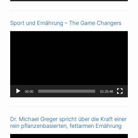
Sport und Ernährung – The Game Changers
Video-
Player
00:00
01:25:48
Dr. Michael Greger spricht über die Kraft einer
rein pflanzenbasierten, fettarmen Ernährung
Video-