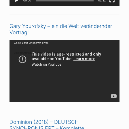
00:00
02:11
Gary Yourofsky – ein die Welt verändernder
Vortrag!
Video-
Code 150: Unknown error.
Player
Datei herunterladen: https://www.youtube.com/watch?v=ZCMAIMnI8iw&_=5
Dominion (2018) – DEUTSCH
SYNCHRONISIERT – Komplette