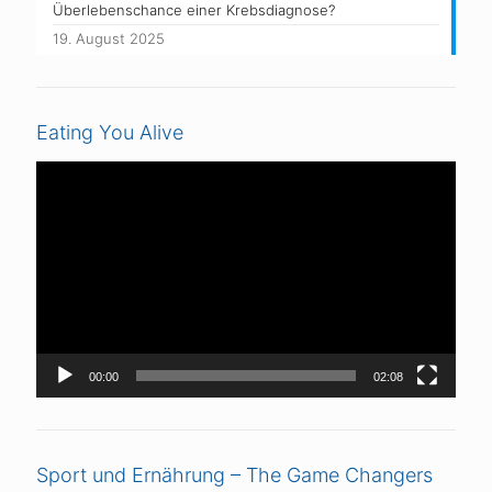
Überlebenschance einer Krebsdiagnose?
19. August 2025
Eating You Alive
Video-
Player
00:00
02:08
Sport und Ernährung – The Game Changers