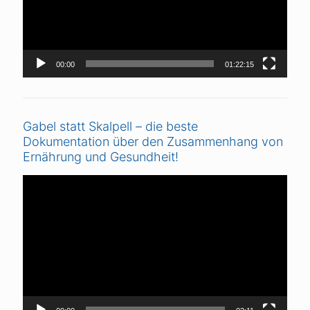
00:00
01:22:15
Gabel statt Skalpell – die beste
Dokumentation über den Zusammenhang von
Ernährung und Gesundheit!
Video-
Player