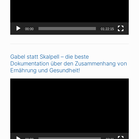
00:00
01:22:15
Gabel statt Skalpell – die beste
Dokumentation über den Zusammenhang von
Ernährung und Gesundheit!
Video-
Player