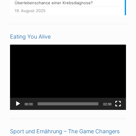
Überlebenschance einer Krebsdiagnose?
19. August 2025
Eating You Alive
Video-
Player
00:00
02:08
Sport und Ernährung – The Game Changers