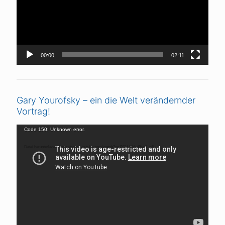
00:00
02:11
Gary Yourofsky – ein die Welt verändernder
Vortrag!
Video-
Code 150: Unknown error.
Player
Datei herunterladen: https://www.youtube.com/watch?v=ZCMAIMnI8iw&_=5