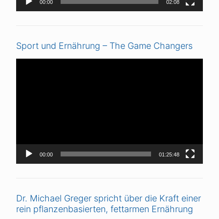
00:00
02:08
Sport und Ernährung – The Game Changers
Video-
Player
00:00
01:25:48
Dr. Michael Greger spricht über die Kraft einer
rein pflanzenbasierten, fettarmen Ernährung