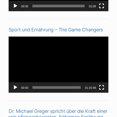
00:00
02:08
Sport und Ernährung – The Game Changers
Video-
Player
00:00
01:25:48
Dr. Michael Greger spricht über die Kraft einer
rein pflanzenbasierten, fettarmen Ernährung