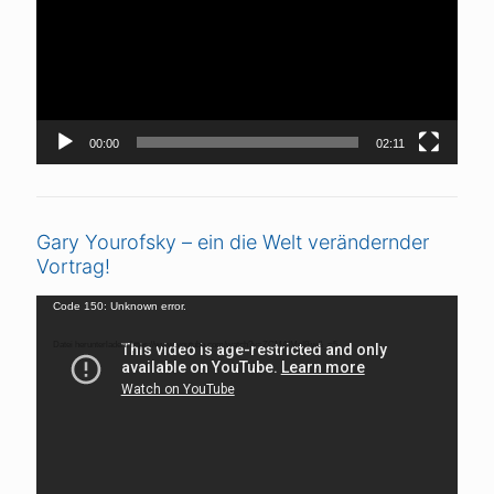
00:00
02:11
Gary Yourofsky – ein die Welt verändernder
Vortrag!
Video-
Code 150: Unknown error.
Player
Datei herunterladen: https://www.youtube.com/watch?v=ZCMAIMnI8iw&_=5