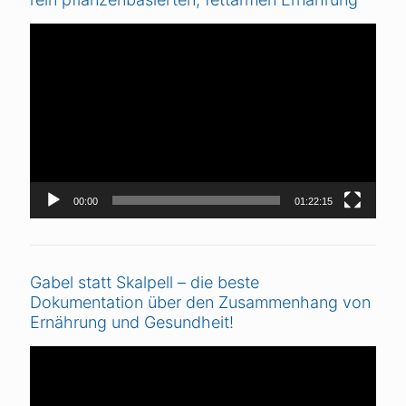
Video-
Player
00:00
01:22:15
Gabel statt Skalpell – die beste
Dokumentation über den Zusammenhang von
Ernährung und Gesundheit!
Video-
Player