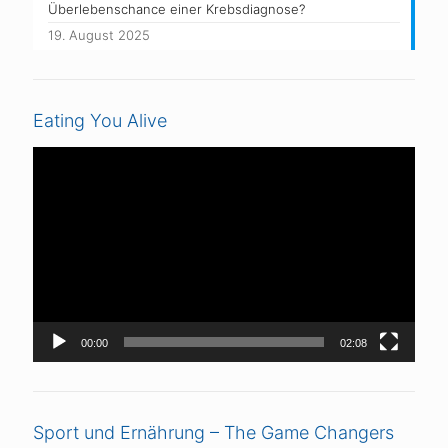
Überlebenschance einer Krebsdiagnose?
19. August 2025
Eating You Alive
Video-
Player
00:00
02:08
Sport und Ernährung – The Game Changers