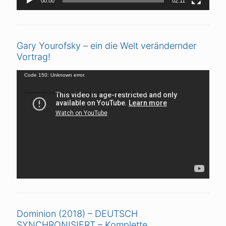
00:00
02:11
Gary Yourofsky – ein die Welt verändernder
Vortrag!
Video-
Code 150: Unknown error.
Player
Datei herunterladen: https://www.youtube.com/watch?v=ZCMAIMnI8iw&_=5
Dominion (2018) – DEUTSCH
SYNCHRONISIERT – Komplette