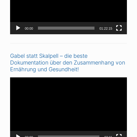
00:00
01:22:15
Gabel statt Skalpell – die beste
Dokumentation über den Zusammenhang von
Ernährung und Gesundheit!
Video-
Player