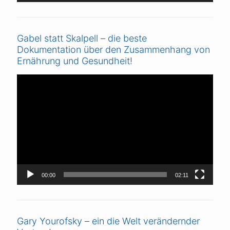
Gabel statt Skalpell – die beste
Dokumentation über den Zusammenhang von
Ernährung und Gesundheit!
Video-
Player
00:00
02:11
Gary Yourofsky – ein die Welt verändernder