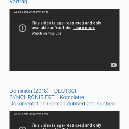
Vortrag!
Video-
Code 150: Unknown error.
Player
Datei herunterladen: https://www.youtube.com/watch?v=ZCMAIMnI8iw&_=5
Dominion (2018) – DEUTSCH
SYNCHRONISIERT – Komplette
Dokumentation German dubbed and subbed
Video-
Code 150: Unknown error.
Player
Datei herunterladen: https://www.youtube.com/watch?v=V7DrljVAaYk&_=6