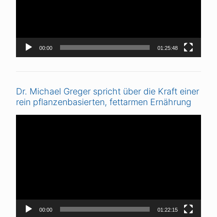
00:00
01:25:48
Dr. Michael Greger spricht über die Kraft einer
rein pflanzenbasierten, fettarmen Ernährung
Video-
Player
00:00
01:22:15