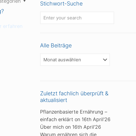
ategorien
Stichwort-Suche
g?
 erfahren
Alle Beiträge
Alle
Beiträge
Zuletzt fachlich überprüft &
aktualisiert
Pflanzenbasierte Ernährung –
einfach erklärt
on 16th April'26
Über mich
on 16th April'26
Warum ernähren sich die