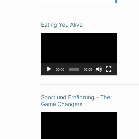
Eating You Alive
Video-
Player
00:00
02:08
Sport und Ernährung – The
Game Changers
Video-
Player