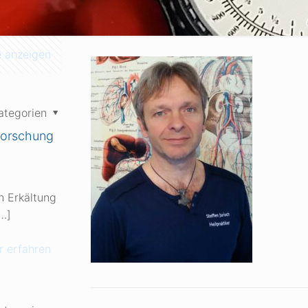
e anzeigen
ategorien
Forschung
ch Erkältung
…]
 erfahren