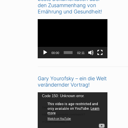
den Zusammenhang von
Ernährung und Gesundheit!
Video-
Player
00:00
02:11
Gary Yourofsky – ein die Welt
verändernder Vortrag!
Video-
Code 150: Unknown error.
Player
Datei herunterladen:
https://www.youtube.com/watch?
v=ZCMAIMnI8iw&_=5