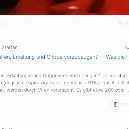
tor
all
Steffen
K
lfen, Erkältung und Grippe vorzubeugen? — Was die 
en, Erkältungs- und Grippeviren vorzubeugen? Die meisten
(englisch respiratory tract infections = RTIs), einschließli
za), werden durch Viren verursacht. Es gibt etwa 200 oder
[
Mehr