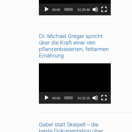
00:00
01:25:48
Dr. Michael Greger spricht
über die Kraft einer rein
pflanzenbasierten, fettarmen
Ernährung
Video-
Player
00:00
01:22:15
Gabel statt Skalpell – die
beste Dokumentation über