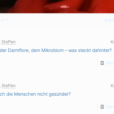
tor
all
Steffen
K
 der Darmflore, dem Mikrobiom – was steckt dahinter?
Mehr
Steffen
K
ch die Menschen nicht gesünder?
Mehr