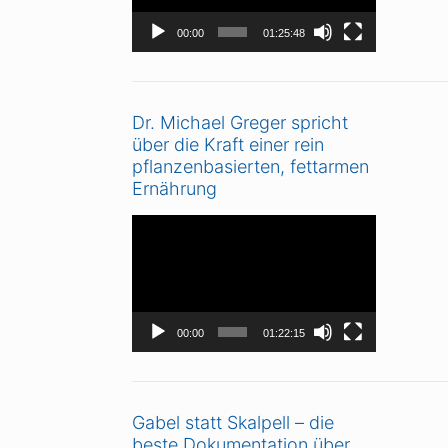
00:00
01:25:48
Dr. Michael Greger spricht
über die Kraft einer rein
pflanzenbasierten, fettarmen
Ernährung
Video-
Player
00:00
01:22:15
Gabel statt Skalpell – die
beste Dokumentation über