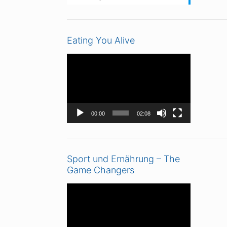
Eating You Alive
Video-
Player
00:00
02:08
Sport und Ernährung – The
Game Changers
Video-
Player