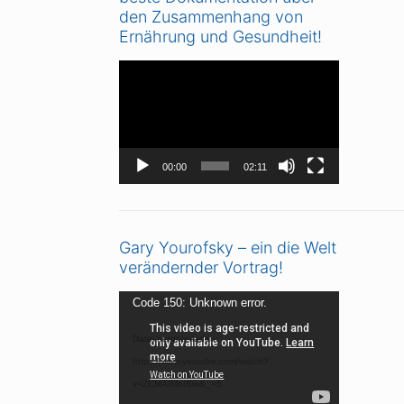
den Zusammenhang von
Ernährung und Gesundheit!
Video-
Player
00:00
02:11
Gary Yourofsky – ein die Welt
verändernder Vortrag!
Video-
Code 150: Unknown error.
Player
Datei herunterladen:
https://www.youtube.com/watch?
v=ZCMAIMnI8iw&_=5