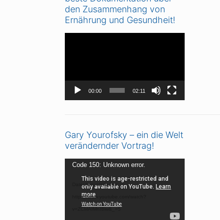
den Zusammenhang von
Ernährung und Gesundheit!
Video-
Player
00:00
02:11
Gary Yourofsky – ein die Welt
verändernder Vortrag!
Video-
Code 150: Unknown error.
Player
Datei herunterladen:
https://www.youtube.com/watch?
v=ZCMAIMnI8iw&_=5