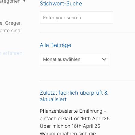
ategorien
Stichwort-Suche
el Greger,
ente sind
Alle Beiträge
 erfahren
Alle
Beiträge
Zuletzt fachlich überprüft &
aktualisiert
Pflanzenbasierte Ernährung –
einfach erklärt
on 16th April'26
Über mich
on 16th April'26
Warum ernähren sich die