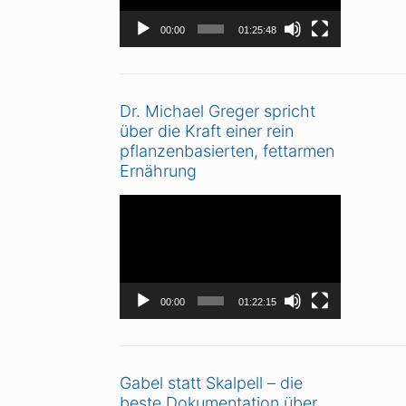
00:00
01:25:48
Dr. Michael Greger spricht
über die Kraft einer rein
pflanzenbasierten, fettarmen
Ernährung
Video-
Player
00:00
01:22:15
Gabel statt Skalpell – die
beste Dokumentation über