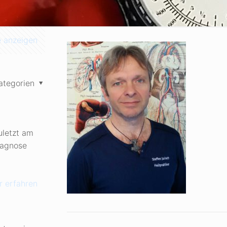
e anzeigen
ategorien
uletzt am
iagnose
 erfahren