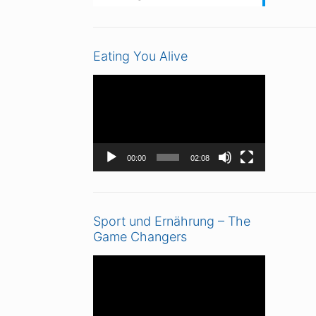
Eating You Alive
Video-
Player
00:00
02:08
Sport und Ernährung – The
Game Changers
Video-
Player