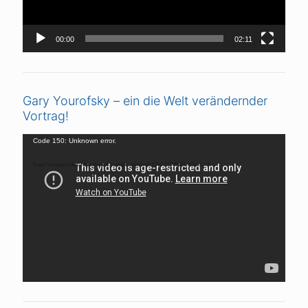
00:00
02:11
Gary Yourofsky – ein die Welt verändernder
Vortrag!
Video-
Code 150: Unknown error.
Player
Datei herunterladen: https://www.youtube.com/watch?v=ZCMAIMnI8iw&_=5