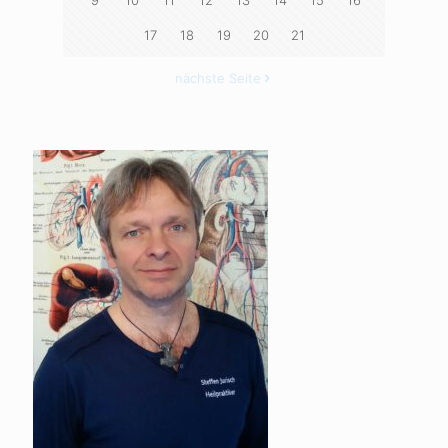
9
10
11
12
13
14
15
16
17
18
19
20
21
nächste Seite