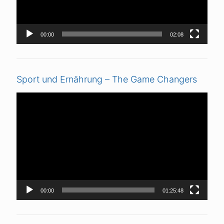
00:00
02:08
Sport und Ernährung – The Game Changers
Video-
Player
00:00
01:25:48