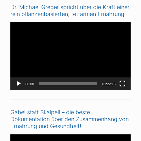
Dr. Michael Greger spricht über die Kraft einer
rein pflanzenbasierten, fettarmen Ernährung
Video-
Player
00:00
01:22:15
Gabel statt Skalpell – die beste
Dokumentation über den Zusammenhang von
Ernährung und Gesundheit!
Video-