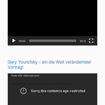
Player
00:00
02:11
Gary Yourofsky – ein die Welt verändernder
Vortrag!
Video-
Code 150: Unknown error.
Player
Datei herunterladen: https://www.youtube.com/watch?v=ZCMAIMnI8iw&_=5