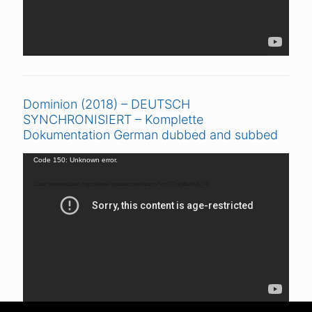
Dominion (2018) – DEUTSCH
SYNCHRONISIERT – Komplette
Dokumentation German dubbed and subbed
Video-
Code 150: Unknown error.
Player
Datei herunterladen: https://www.youtube.com/watch?v=V7DrljVAaYk&_=6